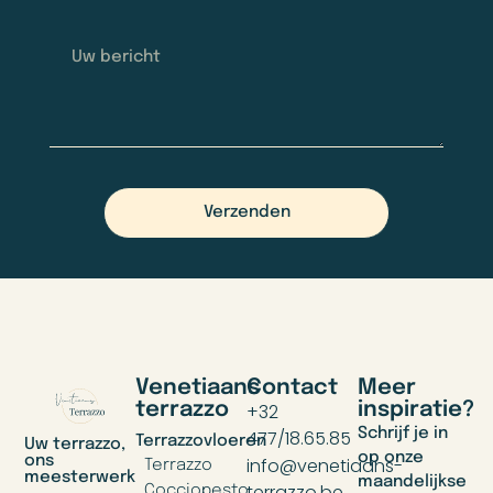
Verzenden
Venetiaans
Contact
Meer
terrazzo
inspiratie?
+32
Schrijf je in
477/18.65.85
Terrazzovloeren
Uw terrazzo,
op onze
ons
info@venetiaans-
Terrazzo
meesterwerk
maandelijkse
terrazzo.be.
Cocciopesto